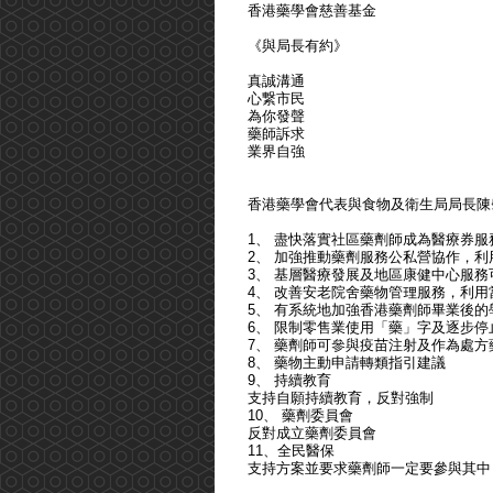
香港藥學會慈善基金
《與局長有約》
真誠溝通
心繋市民
為你發聲
藥師訴求
業界自強
香港藥學會代表與食物及衛生局局長陳肇
1、 盡快落實社區藥劑師成為醫療券服
2、 加強推動藥劑服務公私營協作，
3、 基層醫療發展及地區康健中心服
4、 改善安老院舍藥物管理服務，利
5、 有系統地加強香港藥劑師畢業後
6、 限制零售業使用「藥」字及逐步
7、 藥劑師可參與疫苗注射及作為處方
8、 藥物主動申請轉類指引建議
9、 持續教育
支持自願持續教育，反對強制
10、 藥劑委員會
反對成立藥劑委員會
11、全民醫保
支持方案並要求藥劑師一定要參與其中