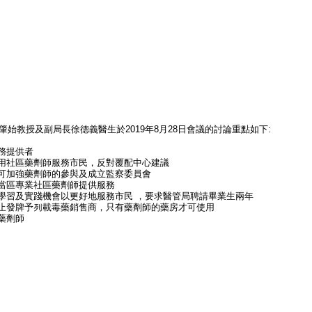
始教授及副局長徐德義醫生於2019年8月28日會議的討論重點如下:
務提供者
利用社區藥劑師服務市民，反對覆配中心建議
務可加強藥劑師的參與及成立監察委員會
用當區專業社區藥劑師提供服務
的學習及實踐機會以更好地服務市民 ，要求醫管局聘請畢業生兩年
停止發牌予列載毒藥銷售商，只有藥劑師的藥房才可使用
藥劑師