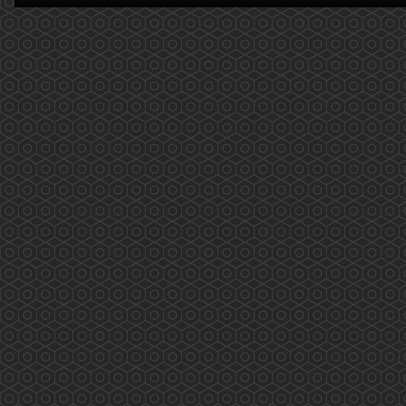
(2020.02.14)
2019新型冠狀病毒(COVID-19): 量度體溫篇 更新
日期:2020年2月14日 近期大家可能對自己的體温
特別注意，以下提供了一些大家需要注意的事
項，供大家參考。 温度計的種類： 1. 水銀或
酒精玻璃溫度計 原理是透過水銀或酒精的熱膨脹
測量口腔、直腸或腋下體溫。由於洩漏水銀會對
環境和人體有害，所以應盡量...
More
2019新型冠狀病毒(COVID-19)，藥劑師如何建
議? (2020.02.12 更新)
2019新型冠狀病毒(COVID-19)，藥劑師如何建
議? 更新日期: 2020年2月12日 ...
More
香港電台「藥問藥劑師」(2019.12.31更新)
香港電台「新紫荊廣場」與香港藥學會一起製作
的新環節——「藥問藥劑師」 2019/12/31 第二
十集(按下連結進入重溫網址) 主題: 吸煙飲酒不有
型 個人簡介: 龐愛蘭藥劑師是香港藥學會會長。
...
More
香港藥學會疫苗注射外展工作 (2019.11.29)
香港藥學會疫苗注射外展工作 香港藥學會成員
完成學會舉辦的「疫苗注射訓練課程及實踐」計
劃後，正式參與了衛生署疫苗資助計劃。由課