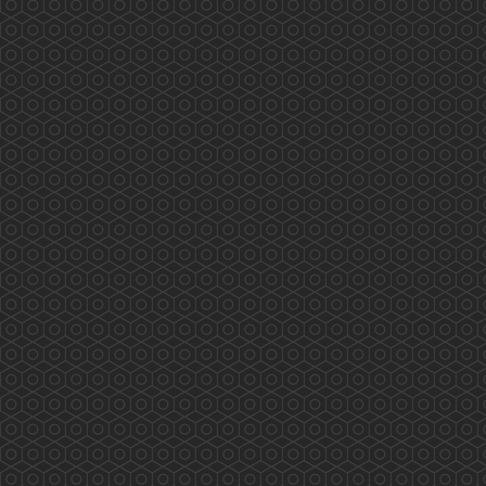
務： Scarlett Pong, Peter Suen, Rex Ng,
Kathleen Kung, Dick...
More
香港藥學會大灣區（深圳）考察團
香港藥學會大灣區（深圳）考察團 (2018年11月
16至18日) 外訪單位及內容： 2018年11月16日
(星期五)下午：與深圳衛計委交流，內容包括：
1. 國內醫保體制如何運作？ 2.香港同深圳在醫療
藥物方面可有合作空間？ 3.推進醫藥衛生體制改
革；組織實施基本藥物制度；健全、完善公共衛
生服務體系和醫療服務體系，推進基本公共衛生
服務均等化。 4.組...
More
Hong Kong Pharmaceutical Journal
VOL 30 - NO.3 (SEP-DEC 2024)...
More
PSHK Practical Flu and Seasonal Vaccinations
Training Workshop
PSHK Practical Flu and Seasonal Vaccinations
Training Workshop (14 Nov 2018) PSHK will
offer you Face-to-Face training/workshop on
vaccination technique. The instructor is Mr. Alex
Leung, FRS...
More