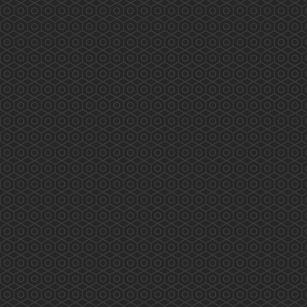
藥劑及毒藥管理局「藥劑師專業發展專案組」 會
議內容重點 (2019.4.2)
2019年4月2日藥劑及毒藥管理局「藥劑師專業發
展專案組」 會議內容重點 會議由8個團體代表
參與，內容主要由局方介紹美國、英國、澳洲、
加拿大、新加坡及中國等地區藥劑師的持續教育
情況及香港藥劑及毒藥管理局、美國、英國、澳
洲、加拿大及中國Pharmacy Council 的情況。
香港藥學會要求Term of Refe...
More
相「藥」在沙田 (2019.07.19)
2019/07/19 香港藥學會 香港藥學會慈善基金 相
「藥」在沙田 沙田區長者安全用藥推廣及實踐計
劃除了研究報告，藥劑師藥物諮詢計劃外，還有
老友記參與成為「安全用藥大使」。 百多位老友
記今天終於全部完成所有要求，並獲頒委任狀。
他/她們會繼續在朋輩推廣安全用藥，而香港藥學
會慈善基金亦透過兩位大學生義工，在滂沱大雨
中將小册子、證書及禮物等送達九間長者中心。
...
More
老有所醫「流動綜合診所」(2019.07.07)
香港藥學會PSHK 香港藥學會慈善基金PSCF 老
有所醫「流動綜合診所」 藥劑師與您 攜手保安
康 專業展關懷 服務人為本 多位香港藥學會藥
劑師參與 老有所醫「流動綜合診所」提供專業服