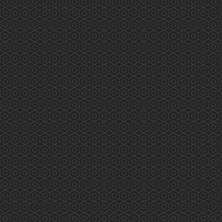
藥師訴求 業界自強 香港藥學會代表與食物及
衛生局局長陳肇始教授及副局長徐德義醫生於
2019年8月28日會議的討論重點如下: &nbs...
More
西貢翠塘花園及對面海村藥物諮詢服務
(2019.08.03)
2019/08/03 香港藥學會PSHK 香港藥學會慈善基
金PSCF 藥劑師與您 攜手保安康 專業展關懷 服
務人為本 PSHK mission to serve the public
professionally 兩位香港藥學會藥劑師 Tiana 及
Kathleen (統籌）為西貢翠塘花園及對面海村長者
作藥物諮詢及管理的專業服務 eMTM Medication
...
More
2019施政報告醫療界諮詢會(2019.07.30)
2019施政報告醫療界諮詢會(2019年7月30日) 龐
愛蘭主席代表香港藥學會出席是次諮詢會，以下
是她的發言重點: 因為歷史和不合時宜的法例，
令香港藥劑師不同於外國，專業發揮空間被長期
壓制！身為藥劑師都希望能發揮所長，貢獻社
會，但苦無太多機會。（本地兩間大學藥劑學位
課程均由納稅人資助） 鑒於會上的醫生和護士都
人手短缺，藥劑師是藥物專家，可分擔部分醫療
工...
More