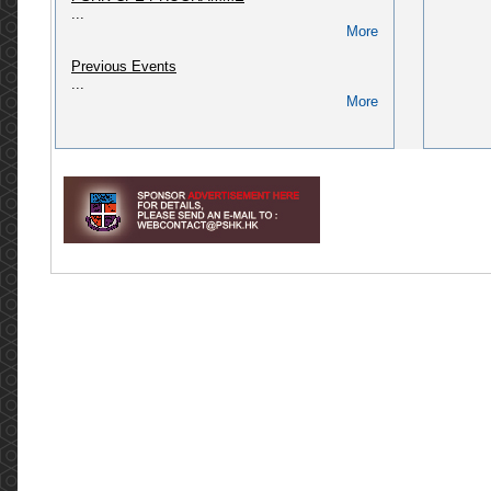
...
(CPD/L/02/2018)
More
Please refer to link: https://pshk.hk/main.php?
id=322...
Previous Events
More
...
More
[2024] CPD course: Pharmaceutical Law &
Administration in Hong Kong (CPD/L/01/2018)
Please refer to link: http://pshk.hk/main.php?
id=256...
More
[2025] CPD course for AP of Secondary
packaging (QAO, PIC) (CPD/L/02/2023)
Please refer to link: https://pshk.hk/main.php?
id=328...
More
Invitation to The Pharmaceutical Society of
Hong Kong 75th Anniversary Dinner
Invitation to The Pharmaceutical Society of
Hong Kong 75th Anniversary Dinner Dear
Members, Fellow Pharmacists, and friends of
PSHK, The Pharmaceutical Societ...
More
Meeting with Legislative Council Member, Dr
Hon David LAM Tzit-yuen (2022.05.03)
香港藥學會6名代表團與立法會議員林哲玄醫生於