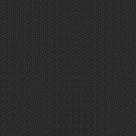
程、實習、外展疫苗注射等都已完滿完成。我們
很高興已有十二位香港藥學會的藥劑師完全掌握
疫苗注射的技巧、熟悉流程及處理危機的方法。
香港藥學會的藥劑師已完成超過600個疫苗注射
工作。 本會的藥劑師曾參與美國、英國及本會
的疫...
More
Understanding the Electronic Health Record
Sharing System- New Milestone New Horizon
(2019.09.13)
...
More
與社區藥劑師交流(2019.09.10)
2019/09/10 有幸與荃灣區工作的社區藥劑師交流
及分享...
More
深水埗/黃大仙地區康健中心諮詢會(2019.09.12)
2019/09/12 深水埗/黃大仙地區康健中心諮詢會
藥劑師的工作範圍： 藥物管理、疾病檢測、健康
教育及宣傳等...
More
《與局長有約》(2019.08.28)
2019/08/28 香港藥學會 香港藥學會慈善基金
《與局長有約》 真誠溝通 心繋市民 為你發聲