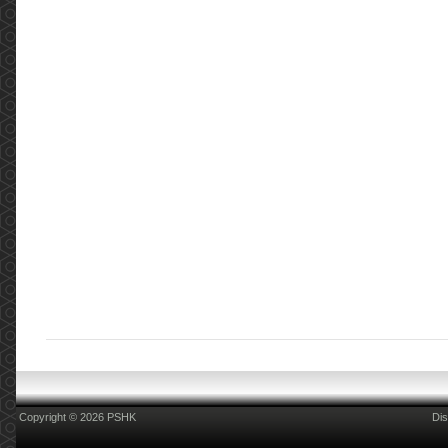
2022年5月3日進行了一場會議，在會議中討論了
藥劑行業目前面對的情況並提出建議。 ...
More
COSH Kick-off event of Smoke-free Publicity
Programme for World No Tobacco Day 2021
(2021.05.31)
COSH Kick-off event of Smoke-free Publicity
Programme for World No Tobacco Day 2021
Hong Kong Council on Smoking and Health
(COSH) launched a Smoke-free Publicity
Programme with the theme of &ldqu...
More
2019新型冠狀病毒(COVID-19):消毒用品篇
(2020.02.14)
2019新型冠狀病毒(COVID-19):消毒用品篇 更新
日期:2020年2月14日 現時新型肺炎病毒肆虐，但
不要忽略同時亦是流感的高峯期。家居清潔及個
人衛生尤其重要，所以大家都爭相搶購消毒產品
用於家居及個人衛生清潔，但是店舖內有五花八
門的消毒藥品，到底邊樣合適？我們現在提供一
些相關的資訊，方便各位參考和選擇。 消毒用品
的有效成份，一般會在微生物(包括細菌和病毒)
的表層或內...
More
Copyright © 2026 PSHK
Dis
2019新型冠狀病毒(COVID-19):量度體溫篇