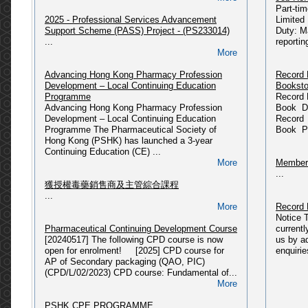
Part-ti
...
2025 - Professional Services Advancement
Limited
More
Support Scheme (PASS) Project - (PS233014)
Duty: M
Departm
...
reportin
PSHK Updates (09/06/2025)
Please 
More
〈藥有所師〉公眾教育計劃
HERE...
Updated @ 09-06-2025...
Advancing Hong Kong Pharmacy Profession
Record 
More
Development – Local Continuing Education
Booksto
Miscell
Programme
Record 
[2025] CPD course: Pharmaceutical Law &
...
Advancing Hong Kong Pharmacy Profession
Book Da
Administration in Hong Kong (CPD/L/01/2018)
Development – Local Continuing Education
Record 
Please refer to link: https://pshk.hk/main.php?
Programme The Pharmaceutical Society of
Book Pr
id=341...
Press R
Hong Kong (PSHK) has launched a 3-year
More
...
Continuing Education (CE) ...
More
Members
2025 - 獲授權毒藥銷售商及主管綜合課程(2025年
...
08月入學)
獲授權毒藥銷售商及主管綜合課程
Please refer to link: https://pshk.hk/main.php?
...
id=337...
More
Record 
More
Notice 
Pharmaceutical Continuing Development Course
current
2025 - 獲授權毒藥銷售商及主管綜合課程(2025年
[20240517] The following CPD course is now
us by a
03月入學)
open for enrolment! [2025] CPD course for
enquirie
Please refer to link: https://pshk.hk/main.php?
AP of Secondary packaging (QAO, PIC)
id=331...
(CPD/L/02/2023) CPD course: Fundamental of...
More
More
[2024] CPD course: Fundamental of PIC/S
PSHK CPE PROGRAMME
GMP related to Secondary Packaging