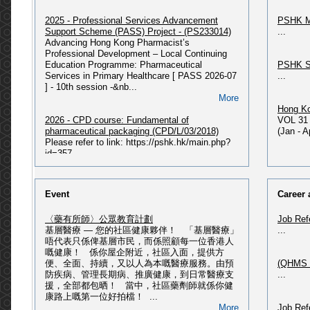
2025 - Professional Services Advancement
PSHK M
Support Scheme (PASS) Project - (PS233014)
...
Advancing Hong Kong Pharmacist’s
Professional Development – Local Continuing
Education Programme: Pharmaceutical
PSHK S
Services in Primary Healthcare [ PASS 2026-07
...
] - 10th session -&nb...
More
Hong Ko
2026 - CPD course: Fundamental of
VOL 31 
pharmaceutical packaging (CPD/L/03/2018)
(Jan - 
Please refer to link: https://pshk.hk/main.php?
id=357...
More
PSHK N
Issue P
2026 - 獲授權毒藥銷售商及主管綜合課程(最新課
PSHK Ne
Event
Career 
程 : 2026年07月入學)
PSHK Ne
2026 - 獲授權毒藥銷售商及主管綜合課程(2026年
〈藥有所師〉公眾教育計劃
Job Ref
07月入學) Please refer to
基層醫療 — 您的社區健康夥伴！ 「基層醫療」
...
link: https://pshk.hk/main.php?id=356 2026 - 獲
PSHK O
唔代表只係俾基層市民，而係照顧每一位香港人
授權毒藥銷售商及主管綜合課程(2026年02月入
Please 
嘅健康！ 係你屋企附近，社區入面，提供方
學) Please refer to
HERE...
便、全面、持續，又以人為本嘅醫療服務。由預
(QHMS H
link: https://pshk.hk/main.php?id=351 ...
防疾病、管理長期病、推廣健康，到日常醫療支
...
More
援，全部都包晒！ 當中，社區藥劑師就係你健
PSHK 60
康路上嘅第一位好拍檔！ ...
(記者招待會) - ALK第三代標靶藥改寫肺癌治療 ‧
Please 
More
Job Ref
邁向慢病管理新時代
Publica